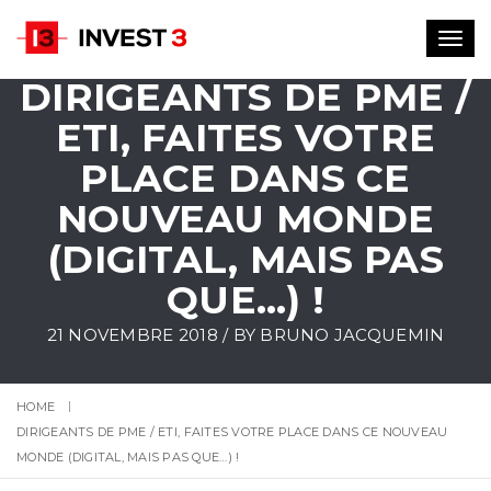
Toggl
navig
DIRIGEANTS DE PME /
ETI, FAITES VOTRE
PLACE DANS CE
NOUVEAU MONDE
(DIGITAL, MAIS PAS
QUE…) !
21 NOVEMBRE 2018 / BY
BRUNO JACQUEMIN
HOME
DIRIGEANTS DE PME / ETI, FAITES VOTRE PLACE DANS CE NOUVEAU
MONDE (DIGITAL, MAIS PAS QUE…) !